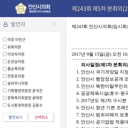
본문으로 바로가기
기능메뉴 메뉴 바로가기
설정메뉴 메뉴 바로가기
제243회 제5차 본회의(20
발언자
제243회 안산시의회(임시회
의장 이민근
유화의원
이상숙의원
2017년 9월 15일(금) 오전 1
손관승의원
의사일정(제5차 본회의
홍순목의원
1. 안산시 국기게양일 지
전준호의원
2. 안산시 행정정보공개 
송바우나의원
3. 안산시 북한이탈주민
기획행정위원장 윤석진
4. 공공체육시설(호수·원
문화복지위원장 윤태천
5. 2017년도 제2차 수
도시환경위원장 김동수
6. 안산시 청년 기본 조례
7. 안산시 범죄피해자 보
발언보기
선택취소
8. 안산시 공기업법 적용