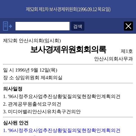
본문으로 바로가기
기능메뉴 메뉴 바로가기
×
제52회 제1차 보사경제위원회(1996.09.12 목요일)
발언자
제52회 안산시의회(임시회)
위원장 박선호
보사경제위원회회의록
박명훈의원
제1호
안산시의회사무과
발언보기
선택취소
일 시 1996년 9월 12일(목)
장 소 상임위원회 제4회의실
안건
의사일정
부록
1. '96시정주요사업추진상황및질의및현장확인계획의건
2. 관계공무원출석요구의건
3. 미디어밸리안산시유치촉구건의안
심사된 안건
1. '96시정주요사업추진상황및질의및현장확인계획의건