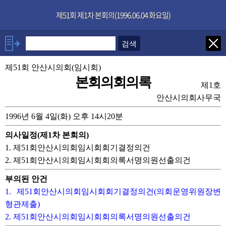
본문으로 바로가기
기능메뉴 메뉴 바로가기
×
제51회 제1차 본회의(1996.06.04 화요일)
발언자
제51회 안산시의회(임시회)
의장 차평덕
본회의회의록
제1호
발언보기
선택취소
안산시의회사무국
1996년 6월 4일(화) 오후 14시20분
안건
의사일정(제1차 본회의)
부록
1. 제51회안산시의회임시회회기결정의건
2. 제51회안산시의회임시회회의록서명의원선출의건
부의된 안건
1. 제51회안산시의회임시회회기결정의건(의회운영위원장변
형관제출)
2. 제51회안산시의회임시회회의록서명의원선출의건