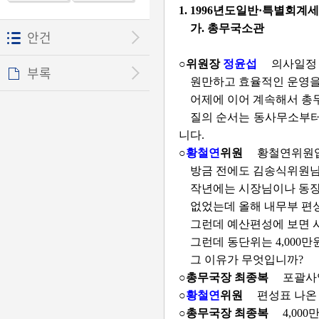
1. 1996년도일반·특별회
가. 총무국소관
안건
○위원장
정윤섭
의사일정 
부록
원만하고 효율적인 운영을
어제에 이어 계속해서 총
질의 순서는 동사무소부터
니다.
○
황철연
위원
황철연위원입
방금 전에도 김송식위원님
작년에는 시장님이나 동장
없었는데 올해 내무부 편
그런데 예산편성에 보면 
그런데 동단위는 4,000
그 이유가 무엇입니까?
○총무국장 최종복
포괄사
○
황철연
위원
편성표 나온 
○총무국장 최종복
4,00