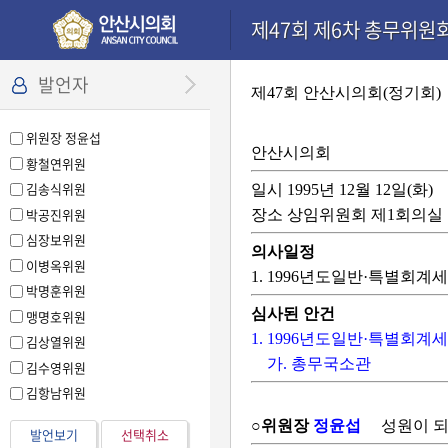
본문으로 바로가기
기능메뉴 메뉴 바로가기
설정메뉴 메뉴 바로가기
제47회 제6차 총무위원회(
발언자
제47회 안산시의회(정기회)
위원장 정윤섭
안산시의회
황철연위원
김송식위원
일시 1995년 12월 12일(화)
박공진위원
장소 상임위원회 제1회의실
심장보위원
의사일정
이병옥위원
1. 1996년도일반·특별회
박명훈위원
심사된 안건
맹명호위원
1. 1996년도일반·특별회
김상열위원
가. 총무국소관
김수영위원
김항남위원
○위원장
정윤섭
성원이 되
발언보기
선택취소