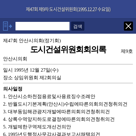
본문으로 바로가기
기능메뉴 메뉴 바로가기
×
제47회 제9차 도시건설위원회(1995.12.27 수요일)
발언자
제47회 안산시의회(정기회)
위원장 홍장표
도시건설위원회회의록
제9호
발언보기
선택취소
안산시의회
일시 1995년 12월 27일(수)
안건
장소 상임위원회 제2회의실
부록
의사일정
1. 안산시소하천점용료및사용료징수조례안
2. 반월도시기본계획(안산시)수립에따른의회의견청취의건
3. 대부동임해관광지개발에따른의회의견청취의건
4. 상록수역앞지하도로결정에따른의회의견청취의건
5. 개발제한구역제도개선건의안
6. 1995년도행정사무감사결과보고서채택의건