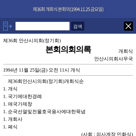
본문으로 바로가기
기능메뉴 메뉴 바로가기
×
제36회 개회식 본회의(1994.11.25 금요일)
발언자
제36회 안산시의회(정기회)
의장 안병권
본회의회의록
개회식
발언보기
선택취소
안산시의회사무국
1994년 11월 25일(금) 오전 11시 개식
안건
제36회안산시의회(정기회)개회식순
부록
1. 개식
1. 국기에대한경례
1. 애국가제창
1. 순국선열및전몰호국용사에대한묵념
1. 개회사
1. 폐식
(사회 : 의사계장 민화식)