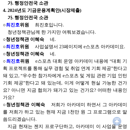
부록
가. 행정안전국 소관
4. 2024년도 기금운용계획안(시장제출)
가. 행정안전국 소관
○
최진호
위원
최진호입니다.
청년정책관님께 한 가지만 여쭤보겠습니다.
○청년정책관 이혜숙
네.
○
최진호
위원
사업설명서 23페이지에 e스포츠 아카데미요.
○청년정책관 이혜숙
네.
○
최진호
위원
e스포츠 대회 운영 아카데미 내용에 “대회 기
획 프로젝트를 통해 실무 경험 및 취업 연계 기회 제공”한다고
돼 있고, “우수한 참가자에게 e스포츠 및 게임 관련 기업 인턴
기회 제공”한다고 돼 있는데, 이게 어떻게 현실 가능한 건가
요? 아니면 지금 협의가 돼가고 있는 건가요? 어떠한 내용인
가요?
○청년정책관 이혜숙
저희가 아카데미 하면서 그 아카데미
를 저희가 하고 있는 현재 지금 1천만 원 그 프로그램으로 말
씀드리겠습니다.
지금 현재는 젠지 프로구단하고, 아카데미 이 사업을 운영