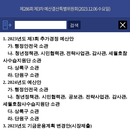
본문으로 바로가기
기능메뉴 메뉴 바로가기
×
제286회 제3차 예산결산특별위원회(2023.12.06 수요일)
발언자
1. 2023년도 제3회 추가경정 예산안
위원장 한명훈
가. 행정안전국 소관
설호영위원
나. 청년정책관, 시민협력관, 전략사업관, 감사관, 세월호참
황은화위원
사수습지원단 소관
이대구위원
다. 상록구 소관
박태순위원
라. 단원구 소관
김재국위원
2. 2024년도 예산안
최진호위원
가. 행정안전국 소관
발언보기
선택취소
나. 청년정책관, 시민협력관, 공보관, 전략사업관, 감사관,
세월호참사수습지원단 소관
다. 상록구 소관
안건
라. 단원구 소관
3. 2023년도 기금운용계획 변경안(시장제출)