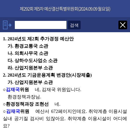
본문으로 바로가기
기능메뉴 메뉴 바로가기
×
제292회 제5차 예산결산특별위원회(2024.09.09 월요일)
발언자
1. 2024년도 제2회 추가경정 예산안
위원장 이지화
가. 환경교통국 소관
박은경위원
나. 의회사무국 소관
김재국위원
다. 상하수도사업소 소관
유재수위원
라. 산업지원본부 소관
현옥순위원
2. 2024년도 기금운용계획 변경안(시장제출)
황은화위원
가. 산업지원본부 소관
김진숙위원
○
김재국
위원
네, 김재국 위원입니다.
발언보기
선택취소
환경정책과장님.
○환경정책과장 조현선
네.
○
김재국
위원
예산서 672페이지인데요. 취약계층 이용시설
안건
실내 공기질 검사비 있잖아요. 취약계층 이용시설이 어디에
요?