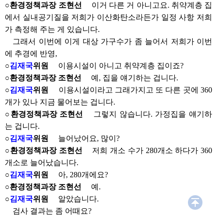
부록
○환경정책과장 조현선
이거 다른 거 아니고요. 취약계층 집
에서 실내공기질을 저희가 이산화탄소라든가 일정 사항 저희
가 측정해 주는 게 있습니다.
그래서 이번에 이게 대상 가구수가 좀 늘어서 저희가 이번
에 추경에 반영,
○
김재국
위원
이용시설이 아니고 취약계층 집이죠?
○환경정책과장 조현선
예, 집을 얘기하는 겁니다.
○
김재국
위원
이용시설이라고 그래가지고 또 다른 곳에 360
개가 있나 지금 물어보는 겁니다.
○환경정책과장 조현선
그렇지 않습니다. 가정집을 얘기하
는 겁니다.
○
김재국
위원
늘어났어요, 많이?
○환경정책과장 조현선
저희 개소 수가 280개소 하다가 360
개소로 늘어났습니다.
○
김재국
위원
아, 280개에요?
○환경정책과장 조현선
예.
○
김재국
위원
알았습니다.
검사 결과는 좀 어때요?