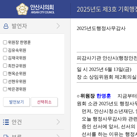
본문으로 바로가기
기능메뉴 메뉴 바로가기
설정메뉴 메뉴 바로가기
2025년도 제3호 기획행
발언자
2025년도행정사무감사
위원장 한명훈
김유숙위원
김재국위원
피감사기관
안산시(행정안전
최찬규위원
일 시 2025년 6월 13일(금)
현옥순위원
장 소 상임위원회 제2회의실
선현우위원
박은경위원
○위원장
한명훈
지금부터 
발언보기
선택취소
원회 소관 2025년도 행정
먼저, 안산시청소년재단,
오늘 행정사무감사와 관련
안건
증인 선서에 앞서, 선서의
선서를 하는 이유는 행정