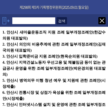
본문으로 바로가기
기능메뉴 메뉴 바로가기
×
제298회 제5차 기획행정위원회(2025.09.01 월요일)
발언자
1. 안산시 새마을운동조직 지원 조례 일부개정조례안(한갑수
위원장 한명훈
의원 대표발의)
김재국위원
2. 안산시 의안의 비용추계에 관한 조례 일부개정조례안(김재
발언보기
선택취소
국의원 대표발의)
3. 안산시 입학준비금 지원 조례안(현옥순의원 대표발의)
4. 안산시 지역건설노동자 우선고용 및 체불임금 등이 없는 관
안건
급공사 운영을 위한 조례 일부개정조례안(박은경의원 대표발
의)
부록
5. 안산시 병역의무 이행 청년 예우 및 지원에 관한 조례안(시
장제출)
6. 안산시 전통시장 및 상점가 육성을 위한 조례 일부개정조례
안(시장제출)
7. 안산시 인터넷시스템 설치 및 운영에 관한 조례 일부개정조