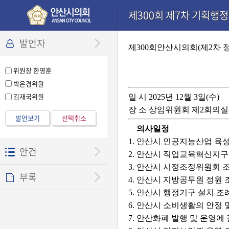
본문으로 바로가기
기능메뉴 메뉴 바로가기
설정메뉴 메뉴 바로가기
제300회 제7차 기획행정위
발언자
제300회안산시의회(제2차 
위원장 한명훈
박은경위원
김재국위원
일 시 2025년 12월 3일(수)
장 소 상임위원회 제2회의실
발언보기
선택취소
의사일정
1. 안산시 인공지능산업 육
안건
2. 안산시 직업교육혁신지구
3. 안산시 시정조정위원회
부록
4. 안산시 지방공무원 정원
5. 안산시 행정기구 설치 
6. 안산시 소비생활의 안정
7. 안산화폐 발행 및 운영