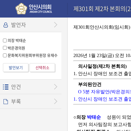
본문으로 바로가기
기능메뉴 메뉴 바로가기
설정메뉴 메뉴 바로가기
제301회 제2차 본회의(20
발언자
제301회안산시의회(임시회)
의장 박태순
박은경의원
문화복지위원회부위원장 유재수
2026년 1월 23일(금) 오전 1
의사일정(제2차 본회의)
발언보기
선택취소
1. 안산시 장애인 보조견 
부의된안건
안건
O 5분 자유발언(박은경의
1. 안산시 장애인 보조견 
부록
○의장
박태순
성원이 되었
먼저 의사팀장의 보고사항