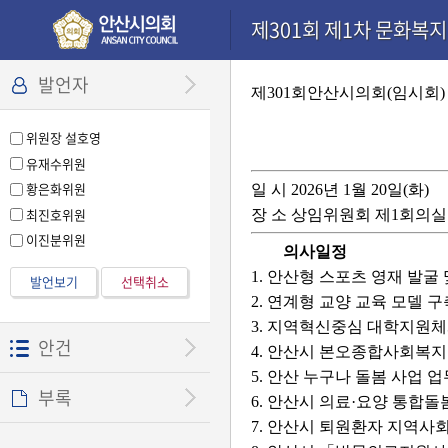
본문으로 바로가기
기능메뉴 메뉴 바로가기
설정메뉴 메뉴 바로가기
제301회 제1차 문화복지위
발언자
제301회안산시의회(임시회)
위원장 설호영
유재수위원
황은화위원
일 시 2026년 1월 20일(화)
최진호위원
장 소 상임위원회 제1회의실
이진분위원
의사일정
1. 안산형 스포츠 영재 발굴
발언보기
선택취소
2. 연계형 교양 교육 모델 
3. 지역혁신중심 대학지원체
안건
4. 안산시 본오종합사회복지
5. 안산 누구나 돌봄 사업 
부록
6. 안산시 의료·요양 통합돌
7. 안산시 퇴원환자 지역사