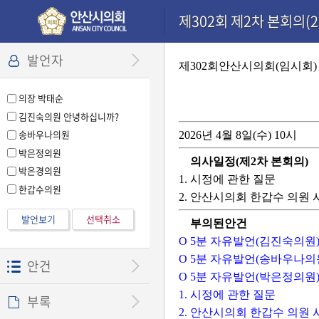
본문으로 바로가기
기능메뉴 메뉴 바로가기
설정메뉴 메뉴 바로가기
제302회 제2차 본회의(20
발언자
제302회안산시의회(임시회)
의장 박태순
김진숙의원 안녕하십니까?
송바우나의원
2026년 4월 8일(수) 10시
박은정의원
의사일정(제2차 본회의)
박은경의원
1. 시정에 관한 질문
한갑수의원
2. 안산시의회 한갑수 의원 
발언보기
선택취소
부의된안건
O 5분 자유발언(김진숙의원
O 5분 자유발언(송바우나의
안건
O 5분 자유발언(박은정의원
1. 시정에 관한 질문
부록
2. 안산시의회 한갑수 의원 