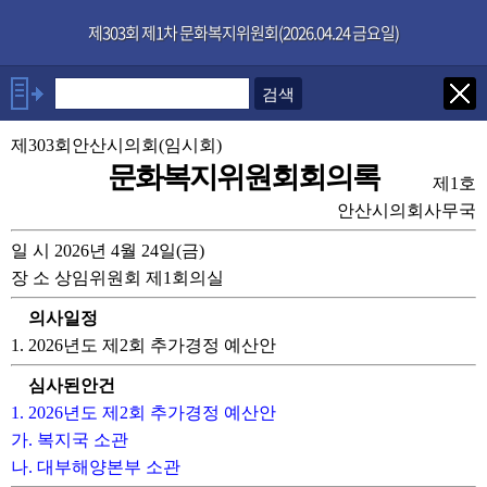
본문으로 바로가기
기능메뉴 메뉴 바로가기
×
제303회 제1차 문화복지위원회(2026.04.24 금요일)
발언자
제303회안산시의회(임시회)
위원장 설호영
문화복지위원회회의록
유재수위원
제1호
안산시의회사무국
발언보기
선택취소
일 시 2026년 4월 24일(금)
장 소 상임위원회 제1회의실
안건
의사일정
부록
1. 2026년도 제2회 추가경정 예산안
심사된안건
1. 2026년도 제2회 추가경정 예산안
가. 복지국 소관
나. 대부해양본부 소관