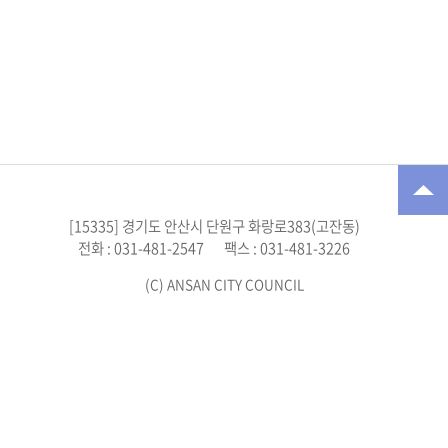
부
록
검
색
시
정
질
[15335] 경기도 안산시 단원구 화랑로383(고잔동)
문
전화 : 031-481-2547
팩스 : 031-481-3226
답
변
(C) ANSAN CITY COUNCIL
5
분
자
유
발
언