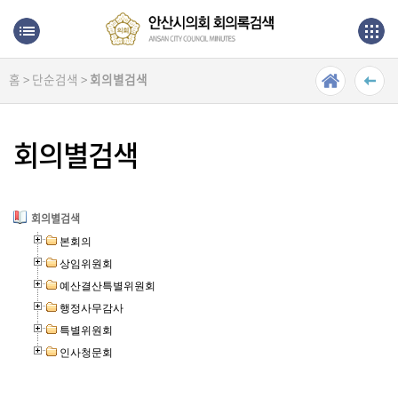
본문으로 바로가기
메인메뉴 바로가기
홈 > 단순검색 >
회의별검색
최
근
회
회의별검색
의
록
단
회의별검색
순
본회의
검
상임위원회
색
예산결산특별위원회
행정사무감사
상
특별위원회
세
인사청문회
검
색