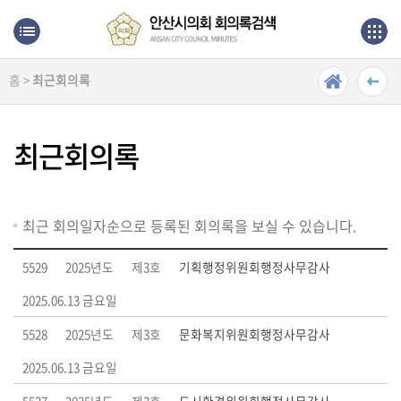
본문으로 바로가기
메인메뉴 바로가기
홈 >
최근회의록
최
근
회
최근회의록
의
록
단
최근 회의일자순으로 등록된 회의록을 보실 수 있습니다.
순
검
5529
2025년도
제3호
기획행정위원회행정사무감사
색
2025.06.13 금요일
상
5528
2025년도
제3호
문화복지위원회행정사무감사
세
검
2025.06.13 금요일
색