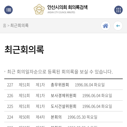
본문으로 바로가기
메인메뉴 바로가기
홈 >
최근회의록
최
근
회
최근회의록
의
록
단
최근 회의일자순으로 등록된 회의록을 보실 수 있습니다.
순
검
227
제51회
제1차
총무위원회
1996.06.04 화요일
색
226
제51회
제1차
보사경제위원회
1996.06.04 화요일
상
225
제51회
제1차
도시건설위원회
1996.06.04 화요일
세
검
224
제50회
제4차
본회의
1996.05.30 목요일
색