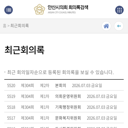
본문으로 바로가기
메인메뉴 바로가기
홈 >
최근회의록
최
근
회
최근회의록
의
록
단
최근 회의일자순으로 등록된 회의록을 보실 수 있습니다.
순
검
5520
제304회
제2차
본회의
2026.07.03 금요일
색
5519
제304회
제1차
의회운영위원회
2026.07.03 금요일
상
5518
제304회
제1차
기획행정위원회
2026.07.03 금요일
세
검
5517
제304회
제1차
문화복지위원회
2026.07.03 금요일
색