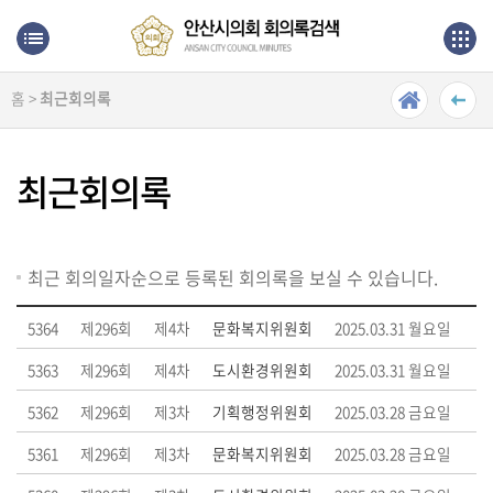
본문으로 바로가기
메인메뉴 바로가기
홈 >
최근회의록
최
근
회
최근회의록
의
록
단
최근 회의일자순으로 등록된 회의록을 보실 수 있습니다.
순
검
5364
제296회
제4차
문화복지위원회
2025.03.31 월요일
색
5363
제296회
제4차
도시환경위원회
2025.03.31 월요일
상
5362
제296회
제3차
기획행정위원회
2025.03.28 금요일
세
검
5361
제296회
제3차
문화복지위원회
2025.03.28 금요일
색