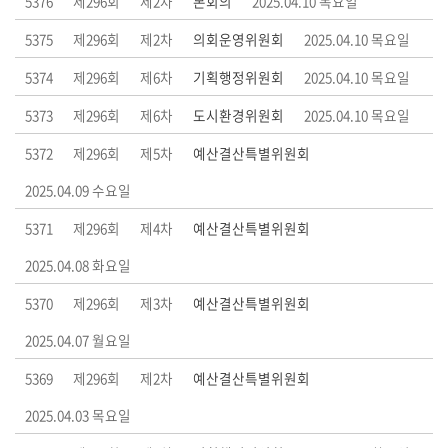
5376
제296회
제2차
본회의
2025.04.10 목요일
부
5375
제296회
제2차
의회운영위원회
2025.04.10 목요일
록
5374
제296회
제6차
기획행정위원회
2025.04.10 목요일
검
색
5373
제296회
제6차
도시환경위원회
2025.04.10 목요일
5372
제296회
제5차
예산결산특별위원회
시
정
2025.04.09 수요일
질
문
5371
제296회
제4차
예산결산특별위원회
답
2025.04.08 화요일
변
5370
제296회
제3차
예산결산특별위원회
5
2025.04.07 월요일
분
자
5369
제296회
제2차
예산결산특별위원회
유
2025.04.03 목요일
발
언