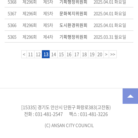
5368
제296회
제5차
기획행정위원회
2025.04.01 화요일
5367
제296회
제5차
문화복지위원회
2025.04.01 화요일
5366
제296회
제5차
도시환경위원회
2025.04.01 화요일
5365
제296회
제4차
기획행정위원회
2025.03.31 월요일
<
11
12
13
14
15
16
17
18
19
20
>
>>
[15335] 경기도 안산시 단원구 화랑로383(고잔동)
전화 : 031-481-2547
팩스 : 031-481-3226
(C) ANSAN CITY COUNCIL