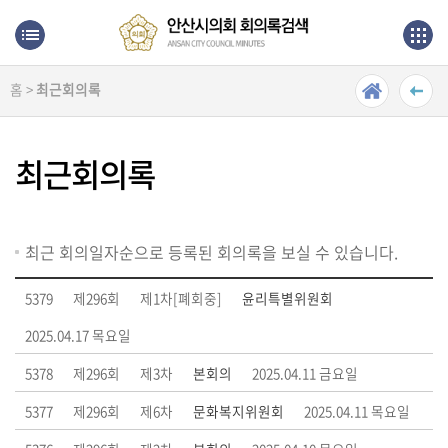
본문으로 바로가기
메인메뉴 바로가기
홈 >
최근회의록
최
근
회
최근회의록
의
록
단
최근 회의일자순으로 등록된 회의록을 보실 수 있습니다.
순
검
5379
제296회
제1차[폐회중]
윤리특별위원회
색
2025.04.17 목요일
상
5378
제296회
제3차
본회의
2025.04.11 금요일
세
검
5377
제296회
제6차
문화복지위원회
2025.04.11 목요일
색