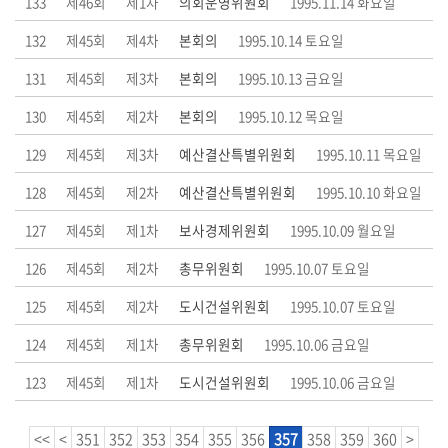
133
제46회
제1차
의회운영위원회
1995.11.14 화요일
부
132
제45회
제4차
본회의
1995.10.14 토요일
록
131
제45회
제3차
본회의
1995.10.13 금요일
검
색
130
제45회
제2차
본회의
1995.10.12 목요일
129
시
제45회
제3차
예산결산특별위원회
1995.10.11 목요일
정
128
제45회
제2차
예산결산특별위원회
1995.10.10 화요일
질
문
127
제45회
제1차
보사경제위원회
1995.10.09 월요일
답
126
제45회
제2차
총무위원회
1995.10.07 토요일
변
125
제45회
제2차
도시건설위원회
1995.10.07 토요일
5
124
제45회
제1차
총무위원회
1995.10.06 금요일
분
자
123
제45회
제1차
도시건설위원회
1995.10.06 금요일
유
발
<<
<
351
352
353
354
355
356
357
358
359
360
>
언