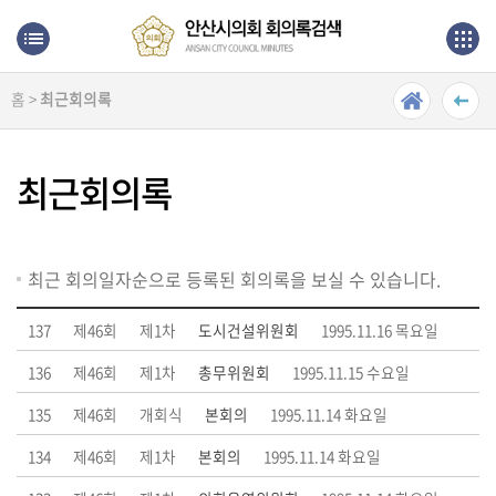
본문으로 바로가기
메인메뉴 바로가기
홈 >
최근회의록
최
근
회
최근회의록
의
록
단
최근 회의일자순으로 등록된 회의록을 보실 수 있습니다.
순
검
137
제46회
제1차
도시건설위원회
1995.11.16 목요일
색
136
제46회
제1차
총무위원회
1995.11.15 수요일
상
135
제46회
개회식
본회의
1995.11.14 화요일
세
검
134
제46회
제1차
본회의
1995.11.14 화요일
색