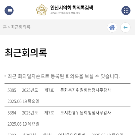
본문으로 바로가기
메인메뉴 바로가기
홈 >
최근회의록
최
근
회
최근회의록
의
록
단
최근 회의일자순으로 등록된 회의록을 보실 수 있습니다.
순
검
5385
2025년도
제7호
문화복지위원회행정사무감사
색
2025.06.19 목요일
상
5384
2025년도
제7호
도시환경위원회행정사무감사
세
검
2025.06.19 목요일
색