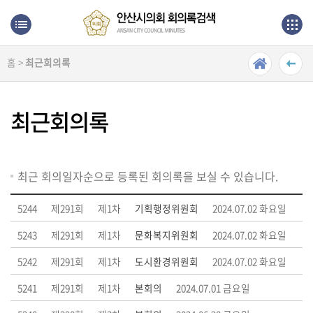
본문으로 바로가기
메인메뉴 바로가기
홈 >
최근회의록
최
근
회
최근회의록
의
록
단
최근 회의일자순으로 등록된 회의록을 보실 수 있습니다.
순
검
5244
제291회
제1차
기획행정위원회
2024.07.02 화요일
색
5243
제291회
제1차
문화복지위원회
2024.07.02 화요일
상
5242
제291회
제1차
도시환경위원회
2024.07.02 화요일
세
검
5241
제291회
제1차
본회의
2024.07.01 금요일
색