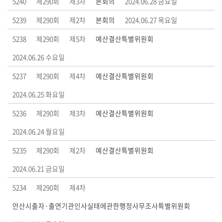
5240
제290회
제3차
본회의
2024.06.28 금요일
부
5239
제290회
제2차
본회의
2024.06.27 목요일
록
5238
제290회
제5차
예산결산특별위원회
검
색
2024.06.26 수요일
5237
제290회
제4차
예산결산특별위원회
시
정
2024.06.25 화요일
질
문
5236
제290회
제3차
예산결산특별위원회
답
2024.06.24 월요일
변
5235
제290회
제2차
예산결산특별위원회
5
2024.06.21 금요일
분
자
5234
제290회
제4차
유
안산시출자·출연기관인사실태에관한행정사무조사특별위원회
발
언